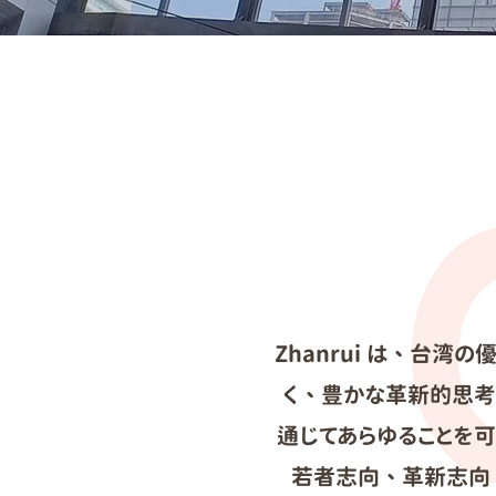
Zhanrui は、台
く、豊かな革新的思考
通じてあらゆることを
若者志向、革新志向、