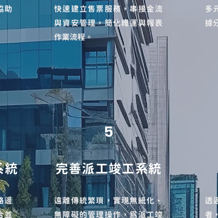
協助
快速建立售票服務，
串接金流
多
與資安管理，
簡化維運與報表
據
作業流程。
5
系統
完善派工竣工系統
路邊
遠離傳統繁瑣，
實現無紙化、
透
合並
無障礙的管理操作，
為派工竣
者