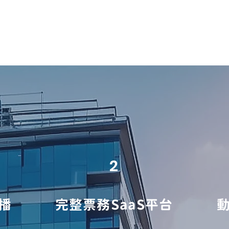
2
播
完整票務SaaS平台