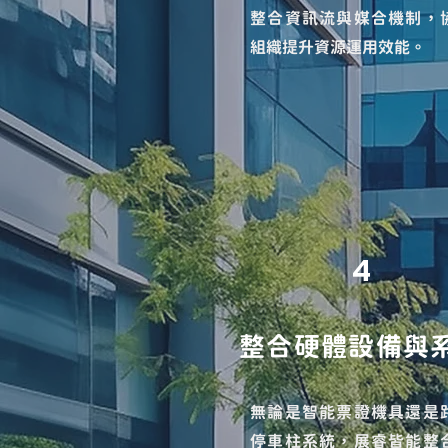
整合資訊流與媒合機制，
組織提升資源運用效能。
4
整合硬體設備與
無論是智能票證機具還是
停車柱系統，
展睿皆能整