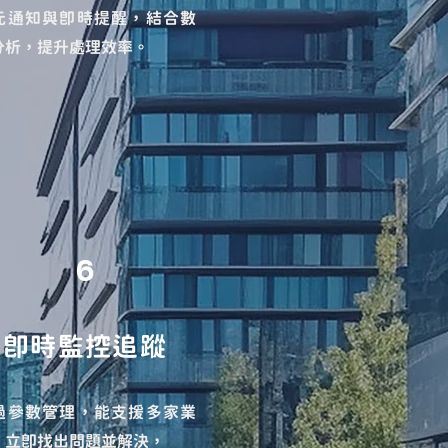
元通知與即時提醒，
結合數
分析，
提升處理效率。
6
即時監控追蹤
過參數管理，
能支援多家業
，
立即找出問題並解決，